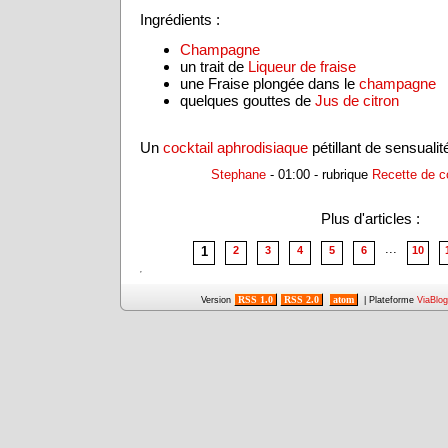
Ingrédients :
Champagne
un trait de
Liqueur de fraise
une Fraise plongée dans le
champagne
quelques gouttes de
Jus de citron
Un
cocktail aphrodisiaque
pétillant de sensualité
Stephane
- 01:00 - rubrique
Recette de c
Plus d'articles :
...
1
2
3
4
5
6
10
RSS 1.0
RSS 2.0
atom
Version
| Plateforme
ViaBlog