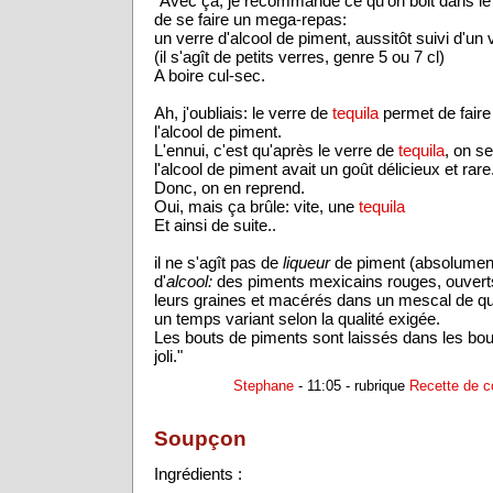
"Avec ça, je recommande ce qu'on boit dans l
de se faire un mega-repas:
un verre d'alcool de piment, aussitôt suivi d'u
(il s'agît de petits verres, genre 5 ou 7 cl)
A boire cul-sec.
Ah, j'oubliais: le verre de
tequila
permet de faire
l'alcool de piment.
L'ennui, c'est qu'après le verre de
tequila
, on s
l'alcool de piment avait un goût délicieux et rare
Donc, on en reprend.
Oui, mais ça brûle: vite, une
tequila
Et ainsi de suite..
il ne s'agît pas de
liqueur
de piment (absolumen
d'
alcool:
des piments mexicains rouges, ouvert
leurs graines et macérés dans un mescal de q
un temps variant selon la qualité exigée.
Les bouts de piments sont laissés dans les bout
joli."
Stephane
- 11:05 - rubrique
Recette de c
Soupçon
Ingrédients :